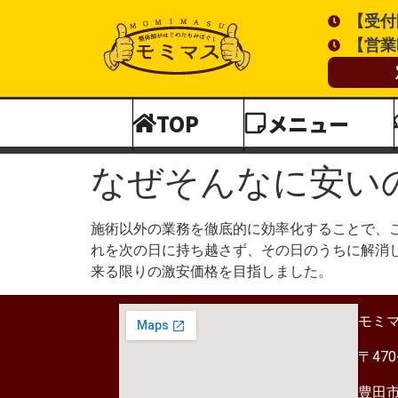
【受付開
【営業時
TOP
メニュー
なぜそんなに安い
施術以外の業務を徹底的に効率化することで、
れを次の日に持ち越さず、その日のうちに解消し
来る限りの激安価格を目指しました。
モミ
〒470
豊田市