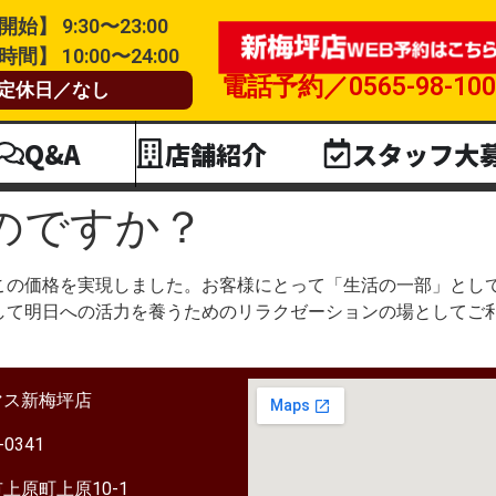
始】 9:30〜23:00
間】 10:00〜24:00
電話予約／0565-98-100
定休日／なし
Q&A
店舗紹介
スタッフ大
のですか？
この価格を実現しました。お客様にとって「生活の一部」とし
て明日への活力を養うためのリラクゼーションの場としてご利
マス新梅坪店
-0341
上原町上原10-1